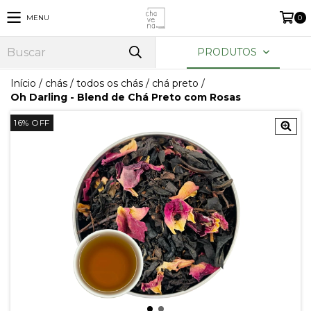
MENU
0
PRODUTOS
Início
/
chás
/
todos os chás
/
chá preto
/
Oh Darling - Blend de Chá Preto com Rosas
16
%
OFF