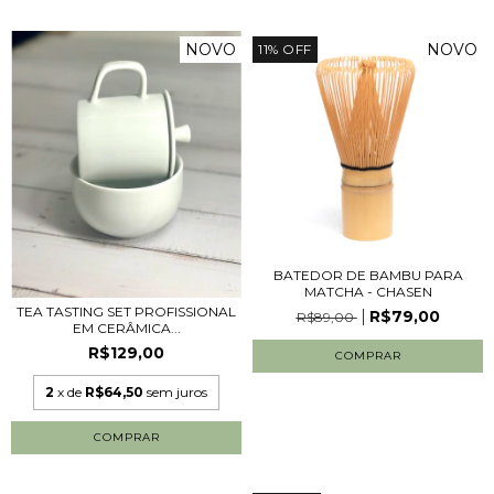
NOVO
NOVO
11
%
OFF
BATEDOR DE BAMBU PARA
MATCHA - CHASEN
TEA TASTING SET PROFISSIONAL
R$79,00
R$89,00
EM CERÂMICA...
R$129,00
2
x de
R$64,50
sem juros