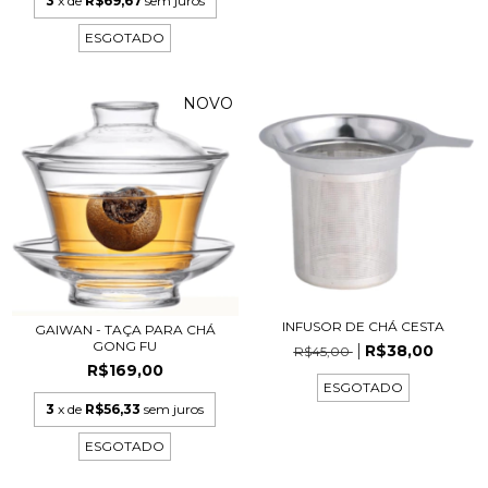
3
x de
R$69,67
sem juros
ESGOTADO
NOVO
INFUSOR DE CHÁ CESTA
GAIWAN - TAÇA PARA CHÁ
GONG FU
R$38,00
R$45,00
R$169,00
ESGOTADO
3
x de
R$56,33
sem juros
ESGOTADO